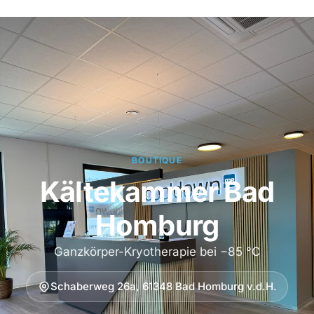
BOUTIQUE
Kältekammer Bad
Homburg
Ganzkörper-Kryotherapie bei −85 °C
Schaberweg 26a, 61348 Bad Homburg v.d.H.