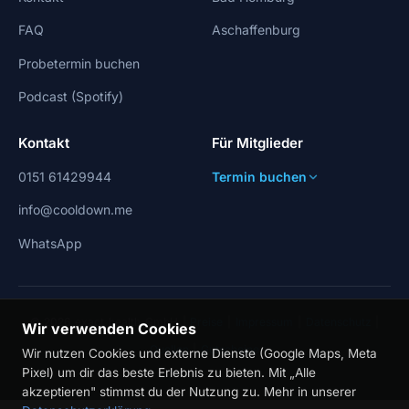
FAQ
Aschaffenburg
Probetermin buchen
Podcast (Spotify)
Kontakt
Für Mitglieder
0151 61429944
Termin buchen
info@cooldown.me
WhatsApp
© 2026 exact health GmbH |
Preise
|
Impressum
|
Datenschutz
|
Wir verwenden Cookies
Quellen
|
Gutscheine
Wir nutzen Cookies und externe Dienste (Google Maps, Meta
Pixel) um dir das beste Erlebnis zu bieten. Mit „Alle
akzeptieren" stimmst du der Nutzung zu. Mehr in unserer