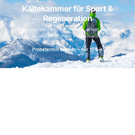
Kältekammer für Sport &
Regeneration
3 Minuten bei −85 °C: schneller erholt, weniger
Muskelkater, mehr Performance
.
Probetermin buchen – nur 15 €