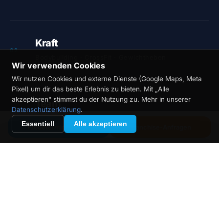
Kraft
02
Bodybuilding · CrossFit · Gewichtheben
Wir verwenden Cookies
Wir nutzen Cookies und externe Dienste (Google Maps, Meta
Pixel) um dir das beste Erlebnis zu bieten. Mit „Alle
akzeptieren" stimmst du der Nutzung zu. Mehr in unserer
Team
Datenschutzerklärung
.
03
Fußball · Handball · Basketball
Essentiell
Alle akzeptieren
Probetermin buchen
Franchise-Anfragen
Freizeit
04
Fitness · Yoga · Alle Sportarten
WISSENSCHAFTLICHER HINTERGRUND