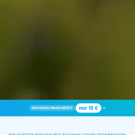
nur 15 €
KENNENLERNANGEBOT
EIN KURZER BESUCH MIT NACHHALTIGEN ERGEBNISSEN